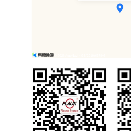
© 2026 AutoNavi
- GS(2019)6379号