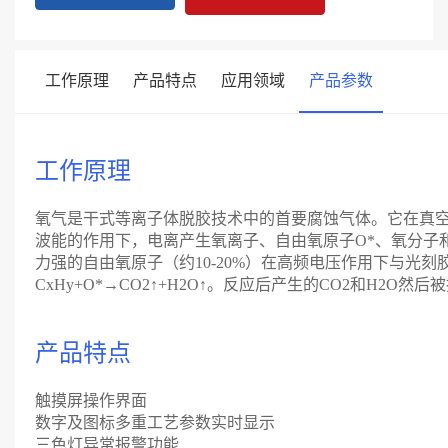
工作原理
产品特点
应用领域
产品参数
工作原理
氧气是干式等离子体脱胶技术中的首要腐蚀气体。它在真
波能的作用下，电离产生氧离子、自由氧原子O*、氧分子
力强的自由氧原子（约10-20%）在高频电压作用下与光刻胶
CxHy+O*→CO2↑+H2O↑。反应后产生的CO2和H2O然后
产品特点
触摸屏操作界面
数字及图标多重工艺参数实时显示
三色灯异常报警功能