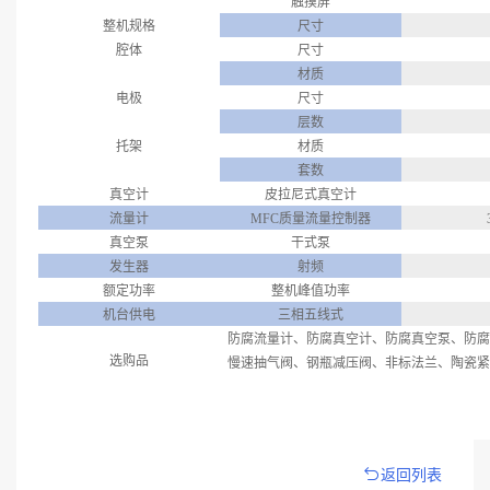
触摸屏
整机规格
尺寸
腔体
尺寸
材质
电极
尺寸
层数
托架
材质
套数
真空计
皮拉尼式真空计
流量计
MFC
质量流量控制器
真空泵
干式泵
发生器
射频
额定功率
整机峰值功率
机台供电
三相五线式
防腐流量计、防腐真空计、防腐真空泵、防腐
选购品
慢速抽气阀、钢瓶减压阀、非标法兰、陶瓷紧
返回列表