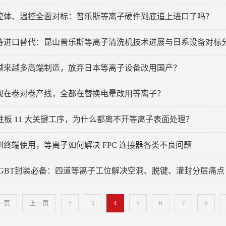
腔体、温控全面对标：普乐斯等离子硬件到底追上进口了吗？
待进口替代：昆山普乐斯等离子清洗机技术进展与日系设备对标
越来越多高端制造，放弃日本等离子设备改用国产？
现在卷对卷产线，全都在替换电晕改用等离子？
柔性板 11 大关键工序，为什么都离不开等离子表面处理？
到终端使用，等离子如何解决 FPC 连接器各类不良问题
IGBT封装必备：四道等离子工位解决空洞、脱键、灌封分层痛点
一页
上一页
2
3
4
5
6
7
8