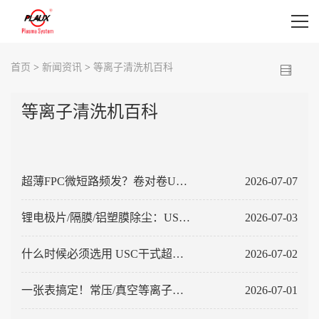
首页
首页
>
新闻资讯
>
等离子清洗机百科
等离子清洗机设备
等离子清洗机百科
等离子清洗机应用
等离子表面处理视频
超薄FPC微短路频发？卷对卷USC
2026-07-07
新闻资讯
干式除尘，柔性精密线路专属清
锂电极片/隔膜/铝塑膜除尘：USC
2026-07-03
关于我们
洁方案
干式除尘杜绝电池析粉、短路、
什么时候必须选用 USC干式超声
2026-07-02
联系我们
鼓包
波除尘？一文看懂选型边界
一张表搞定！常压/真空等离子精
2026-07-01