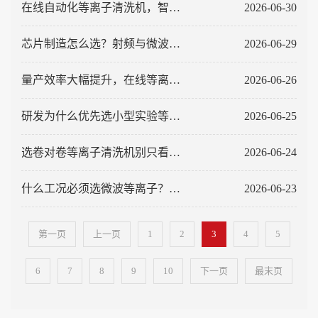
准选型指南
在线自动化等离子清洗机，智能
2026-06-30
制造产线的“隐形良率工程师”
芯片制造怎么选？射频与微波晶
2026-06-29
圆等离子清洗机差异对比
量产效率大幅提升，在线等离子
2026-06-26
清洗机对比离线腔体设备优势解
研发为什么优先选小型实验等离
2026-06-25
析
子清洗机？和量产机区别清晰对
选卷对卷等离子清洗机别只看价
2026-06-24
比
格！这6项核心参数，才是决定量
什么工况必须选微波等离子？盘
2026-06-23
产稳定性的关键
点射频设备无法替代的工艺用途
第一页
上一页
1
2
3
4
5
6
7
8
9
10
下一页
最末页